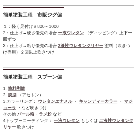
簡単塗装工程 市販ジグ偏
１：軽く足付け＃800～1000
2：仕上げ→硬さ優先の場合
一液ウレタン
（ディッピング）上下一
回ずつ
3：仕上げ→粘り優先の場合
2液性ウレタンクリヤー
塗料（吹きつ
け専用）２回以上吹きつけ
簡単塗装工程 スプーン偏
1.
塗料剥離
2.
脱脂
（アセトン）
3.カラーリング：
ウレタンエナメル
・
キャンディーカラー
・
マジ
ョーラ
・など吹きつけ
その他
パール粉
･
ラメ粉
など
4トップーコーティング：
一液ウレタン
もしくは
二液性ウレタンク
リヤー
吹きつけ