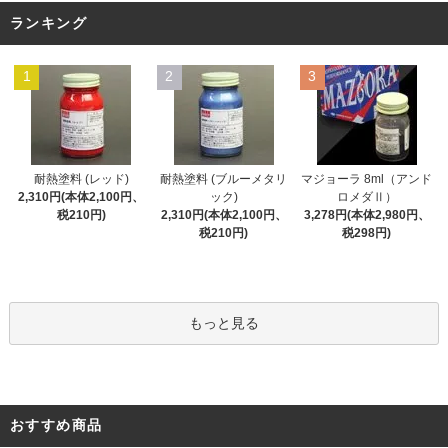
ランキング
1
2
3
耐熱塗料 (レッド)
耐熱塗料 (ブルーメタリ
マジョーラ 8ml（アンド
2,310円(本体2,100円、
ック)
ロメダⅡ）
税210円)
2,310円(本体2,100円、
3,278円(本体2,980円、
税210円)
税298円)
もっと見る
おすすめ商品