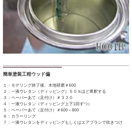
簡単塗装工程ウッド偏
１：モデリング終了後、木地研磨＃600
２：一液ウレタン（ディッピング）５０％ほど希釈する
３：ペーパーあて（足付け）＃３２０
４：一液ウレタン（ディッピング上下1回ずつ）
５：ペーパーあて（足付け）＃600～800
６：カラーリング
７：一液ウレタンをディッピングもしくはエアブラシで吹きつけ