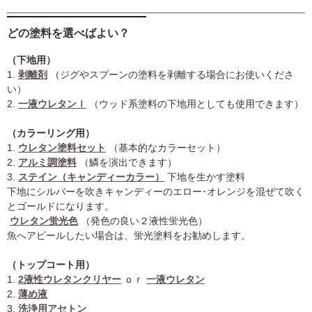
どの塗料を選べばよい？
（下地用）
1.
剥離剤
（ジグやスプーンの塗料を剥離する場合にお使いくださ
い）
2.
一液ウレタンｌ
（ウッド系塗料の下地用としても使用できます）
（カラーリング用）
1.
ウレタン塗料セット
（基本的なカラーセット）
2.
アルミ調塗料
（鱗を演出できます）
3.
ステイン（キャンディーカラー）
下地を生かす塗料
下地にシルバーを吹きキャンディーのエロー･オレンジを混ぜて吹く
とゴールドになります。
ウレタン蛍光色
（発色の良い２液性蛍光色）
魚へアピールしたい場合は、蛍光塗料をお勧めします。
（トップコート用）
1.
2液性ウレタンクリヤー
ｏｒ
一液ウレタン
2.
薄め液
3.
洗浄用アセトン