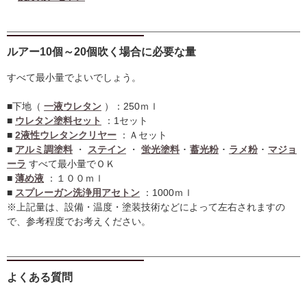
ルアー10個～20個吹く場合に必要な量
すべて最小量でよいでしょう。
■下地（
一液ウレタン
）：250ｍｌ
■
ウレタン塗料セット
：1セット
■
2液性ウレタンクリヤー
：Ａセット
■
アルミ調塗料
・
ステイン
・
蛍光塗料
･
蓄光粉
･
ラメ粉
･
マジョ
ーラ
すべて最小量でＯＫ
■
薄め液
：１００ｍｌ
■
スプレーガン洗浄用アセトン
：1000ｍｌ
※上記量は、設備・温度・塗装技術などによって左右されますの
で、参考程度でお考えください。
よくある質問