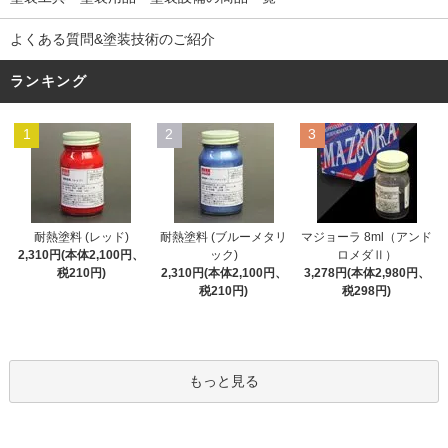
よくある質問&塗装技術のご紹介
ランキング
1
2
3
耐熱塗料 (レッド)
耐熱塗料 (ブルーメタリ
マジョーラ 8ml（アンド
2,310円(本体2,100円、
ック)
ロメダⅡ）
税210円)
2,310円(本体2,100円、
3,278円(本体2,980円、
税210円)
税298円)
もっと見る