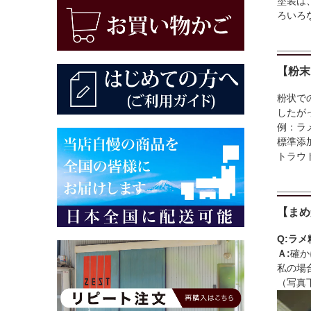
塗装は
ろいろ
【粉末
粉状で
したが
例：ラ
標準添
トラウ
【まめ
Q:ラ
Ａ:
確か
私の場
（写真