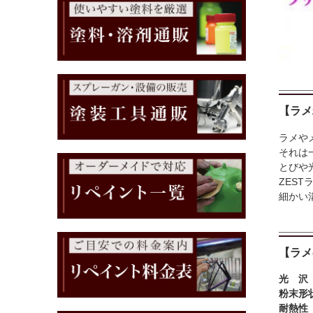
【ラメ
ラメや
それは
とびや
ZES
細かい
【ラメ
光 
粉末形
耐熱性