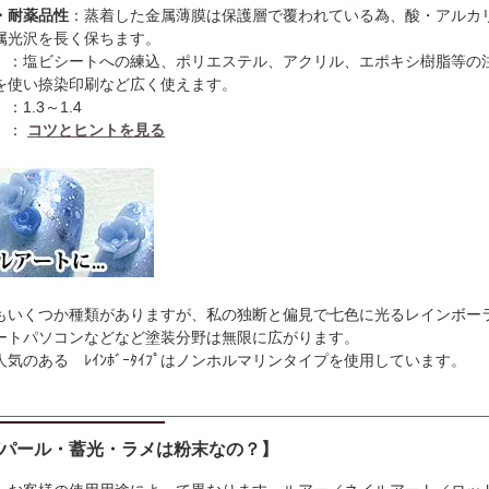
・耐薬品性
：蒸着した金属薄膜は保護層で覆われている為、酸・アルカ
属光沢を長く保ちます。
：塩ビシートへの練込、ポリエステル、アクリル、エポキシ樹脂等の
を使い捺染印刷など広く使えます。
重
：1.3～1.4
粉
：
コツとヒントを見る
もいくつか種類がありますが、私の独断と偏見で七色に光るレインボー
ートパソコンなどなど塗装分野は無限に広がります。
気のある ﾚｲﾝﾎﾞｰﾀｲﾌﾟはノンホルマリンタイプを使用しています。
パール・蓄光・ラメは粉末なの？】