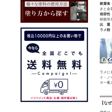
耐腐食
きと金
相容性
樹脂等
比 
ラメ
ラメに
ド・ノ
※一番人
【なぜ