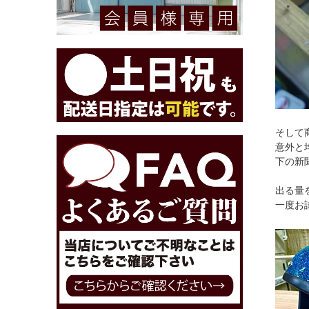
そして
意外と
下の新
出る量
一度お