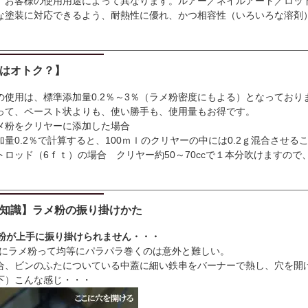
、お客様の使用用途によって異なります。ルアー／ネイルアート／ロッド／スノボ
な塗装に対応できるよう、耐熱性に優れ、かつ相容性（いろいろな溶剤
はオトク？】
の使用は、標準添加量0.2％～3％（ラメ粉密度にもよる）となっており
って、ペースト状よりも、使い勝手も、使用量もお得です。
メ粉をクリヤーに添加した場合
加量0.2％で計算すると、100ｍｌのクリヤーの中には0.2ｇ混合させる
トロッド（6ｆｔ）の場合 クリヤー約50～70ccで１本分吹けますの
知識】ラメ粉の振り掛けかた
メ粉が上手に振り掛けられません・・・
にラメ粉って均等にパラパラ巻くのは意外と難しい。
合、ビンのふたについている中蓋に細い鉄串をバーナーで熱し、穴を開
下）こんな感じ・・・