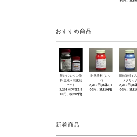
80円、税29
おすすめ商品
新3Hウレタン塗
耐熱塗料 (レッ
耐熱塗料 (
料 主液＋硬化剤
ド)
メタリック
セット
2,310円(本体2,1
2,310円(本体
3,208円(本体2,9
00円、税210円)
00円、税21
16円、税292円)
新着商品