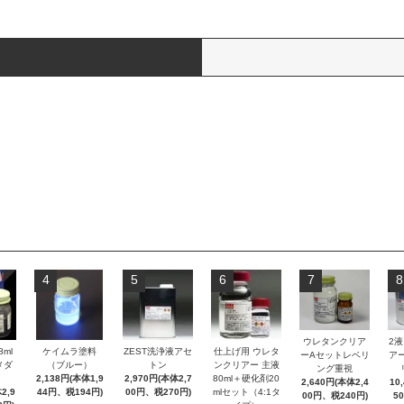
4
5
6
7
8
ウレタンクリア
2
ml
ケイムラ塗料
ZEST洗浄液アセ
仕上げ用 ウレタ
ーAセットレベリ
ア
メダ
（ブルー）
トン
ンクリアー 主液
ング重視
2,138円(本体1,9
2,970円(本体2,7
80ml＋硬化剤20
2,640円(本体2,4
10
2,9
44円、税194円)
00円、税270円)
mlセット（4:1タ
00円、税240円)
5