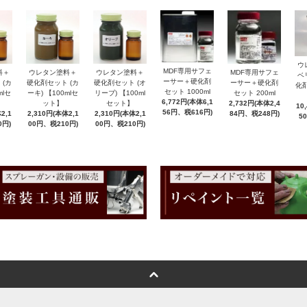
ウ
MDF専用サフェ
料＋
ウレタン塗料＋
ウレタン塗料＋
MDF専用サフェ
ベ
ーサー＋硬化剤
 (カ
硬化剤セット (カ
硬化剤セット (オ
ーサー＋硬化剤
化剤
セット 1000ml
mlセ
ーキ) 【100mlセ
リーブ) 【100ml
セット 200ml
6,772円(本体6,1
ット】
セット】
2,732円(本体2,4
10
56円、税616円)
2,1
2,310円(本体2,1
2,310円(本体2,1
84円、税248円)
5
0円)
00円、税210円)
00円、税210円)