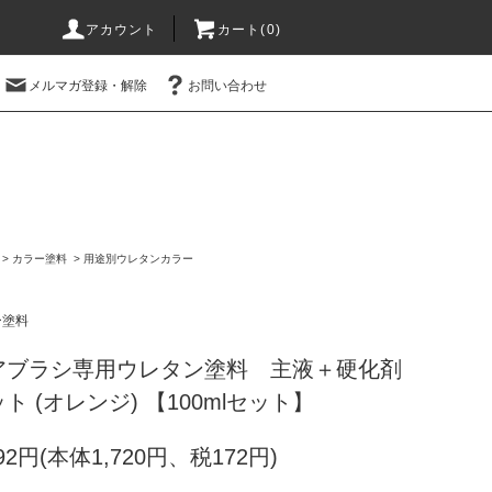
アカウント
カート(0)
メルマガ登録・解除
お問い合わせ
>
カラー塗料
>
用途別ウレタンカラー
ー塗料
アブラシ専用ウレタン塗料 主液＋硬化剤
ト (オレンジ) 【100mlセット】
892円(本体1,720円、税172円)