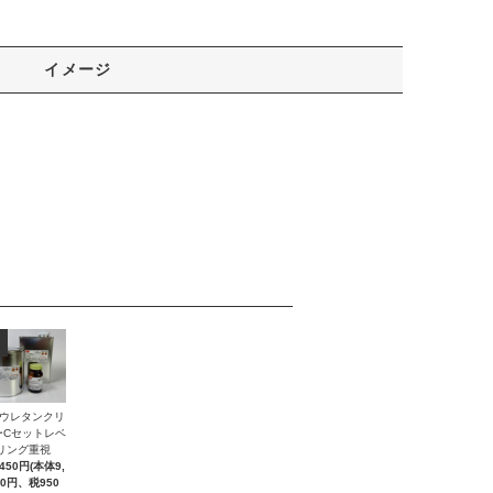
イメージ
液ウレタンクリ
ーCセットレベ
リング重視
,450円(本体9,
00円、税950