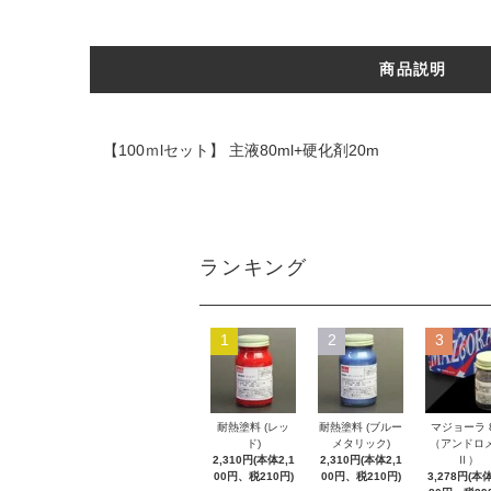
商品説明
【100ｍlセット】 主液80ml+硬化剤20m
ランキング
1
2
3
耐熱塗料 (レッ
耐熱塗料 (ブルー
マジョーラ 8
ド)
メタリック)
（アンドロ
2,310円(本体2,1
2,310円(本体2,1
Ⅱ）
00円、税210円)
00円、税210円)
3,278円(本体