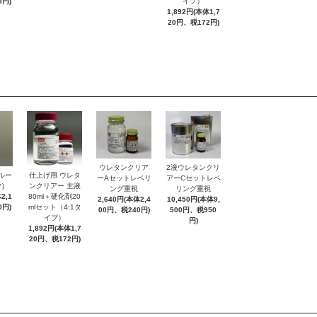
8円)
イプ）
1,892円(本体1,7
20円、税172円)
ウレタンクリア
2液ウレタンクリ
ブルー
仕上げ用 ウレタ
ーAセットレベリ
アーCセットレベ
)
ンクリアー 主液
ング重視
リング重視
2,1
80ml＋硬化剤20
2,640円(本体2,4
10,450円(本体9,
0円)
mlセット（4:1タ
00円、税240円)
500円、税950
イプ）
円)
1,892円(本体1,7
20円、税172円)