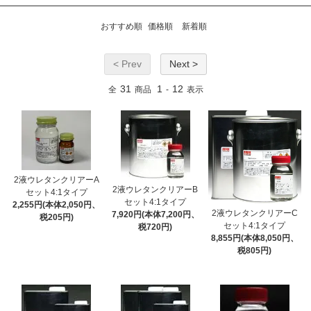
おすすめ順
価格順
新着順
< Prev
Next >
31
1
12
全
商品
-
表示
2液ウレタンクリアーA
2液ウレタンクリアーB
セット4:1タイプ
セット4:1タイプ
2,255円(本体2,050円、
2液ウレタンクリアーC
7,920円(本体7,200円、
税205円)
セット4:1タイプ
税720円)
8,855円(本体8,050円、
税805円)