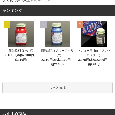
ランキング
1
2
3
耐熱塗料 (レッド)
耐熱塗料 (ブルーメタリ
マジョーラ 8ml（アンド
2,310円(本体2,100円、
ック)
ロメダⅡ）
税210円)
2,310円(本体2,100円、
3,278円(本体2,980円、
税210円)
税298円)
もっと見る
おすすめ商品