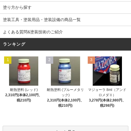
塗り方から探す
塗装工具・塗装用品・塗装設備の商品一覧
よくある質問&塗装技術のご紹介
ランキング
1
2
3
耐熱塗料 (レッド)
耐熱塗料 (ブルーメタリ
マジョーラ 8ml（アンド
2,310円(本体2,100円、
ック)
ロメダⅡ）
税210円)
2,310円(本体2,100円、
3,278円(本体2,980円、
税210円)
税298円)