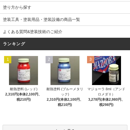
塗り方から探す
塗装工具・塗装用品・塗装設備の商品一覧
よくある質問&塗装技術のご紹介
ランキング
1
2
3
耐熱塗料 (レッド)
耐熱塗料 (ブルーメタリ
マジョーラ 8ml（アンド
2,310円(本体2,100円、
ック)
ロメダⅡ）
税210円)
2,310円(本体2,100円、
3,278円(本体2,980円、
税210円)
税298円)