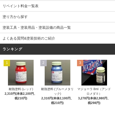
リペイント料金一覧表
塗り方から探す
塗装工具・塗装用品・塗装設備の商品一覧
よくある質問&塗装技術のご紹介
ランキング
1
2
3
耐熱塗料 (レッド)
耐熱塗料 (ブルーメタリ
マジョーラ 8ml（アンド
2,310円(本体2,100円、
ック)
ロメダⅡ）
税210円)
2,310円(本体2,100円、
3,278円(本体2,980円、
税210円)
税298円)