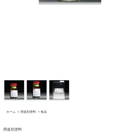
ホーム
>
用途別塗料
>
食品
用途別塗料