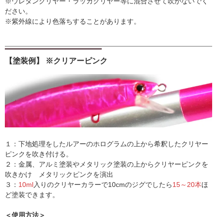
※ウレタンクリヤー・ラッカクリヤー等に混合させて吹かないでく
ださい。
※紫外線により色落ちすることがあります。
【塗装例】 ※クリアーピンク
１：下地処理をしたルアーのホログラムの上から希釈したクリヤー
ピンクを吹き付ける。
２：金属、アルミ塗装やメタリック塗装の上からクリヤーピンクを
吹きかけ メタリックピンクを演出
３：
10ml
入りのクリヤーカラーで10cmのジグでしたら
15～20本
ほ
ど塗装できます。
＜使用方法＞