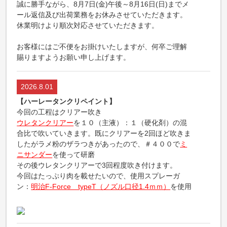
誠に勝手ながら、8月7日(金)午後～8月16日(日)までメ
ール返信及び出荷業務をお休みさせていただきます。
休業明けより順次対応させていただきます。
お客様にはご不便をお掛けいたしますが、何卒ご理解
賜りますようお願い申し上げます。
2026.8.01
【ハーレータンクリペイント】
今回の工程はクリアー吹き
ウレタンクリアー
を１０（主液）：１（硬化剤）の混
合比で吹いていきます。既にクリアーを2回ほど吹きま
したがラメ粉のザラつきがあったので、＃４００で
ミ
ニサンダー
を使って研磨
その後ウレタンクリアーで3回程度吹き付けます。
今回はたっぷり肉を載せたいので、使用スプレーガ
ン：
明治F-Force typeT（ノズル口径1.4ｍｍ）
を使用