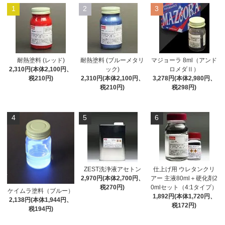
1
2
3
耐熱塗料 (レッド)
耐熱塗料 (ブルーメタリ
マジョーラ 8ml（アンド
2,310円(本体2,100円、
ック)
ロメダⅡ）
税210円)
2,310円(本体2,100円、
3,278円(本体2,980円、
税210円)
税298円)
4
5
6
ZEST洗浄液アセトン
仕上げ用 ウレタンクリ
2,970円(本体2,700円、
アー 主液80ml＋硬化剤2
税270円)
0mlセット（4:1タイプ）
ケイムラ塗料（ブルー）
1,892円(本体1,720円、
2,138円(本体1,944円、
税172円)
税194円)