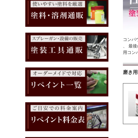
コンパ
、 最
用コン
磨き用