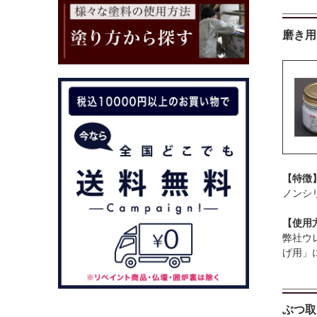
磨き用
【特徴
ノンシ
【使用
弊社ウ
げ用」
ぶつ取